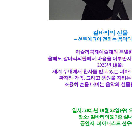
갈바리의 선물
–
선우예권이 전하는 음악의
하슬라국제예술제의 특별한
올해도 갈바리의원에서 마음을 어루만지
2025
년
10
월
,
세계 무대에서 찬사를 받고 있는 피
환자와 가족
,
그리고 병원을 지키는
조용히 손을 내미는 음악의 선물
일시
: 2025
년
10
월
22
일
(
수
)
장소
:
갈바리의원
2
층 실
공연자
:
피아니스트 선우