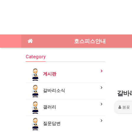
호스피스안내
Category
게시판
갈바리소식
갈바
갤러리
봄꽃
질문답변