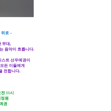
 위로
–
 무대
,
는 음악이 흐릅니다
.
아니스트
선우예권
이
 모든 이들에게
을 전합니다
.
오전
11
시
내정원
예권