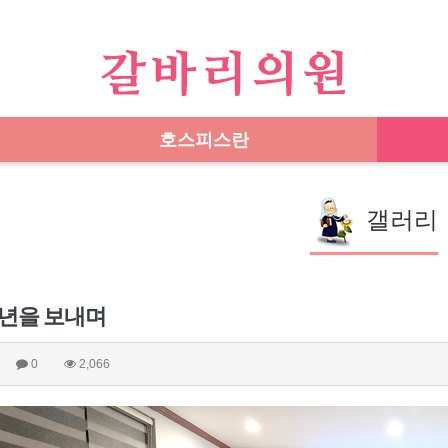
호스피스란
갤러리
4년을 보내며
0
2,066